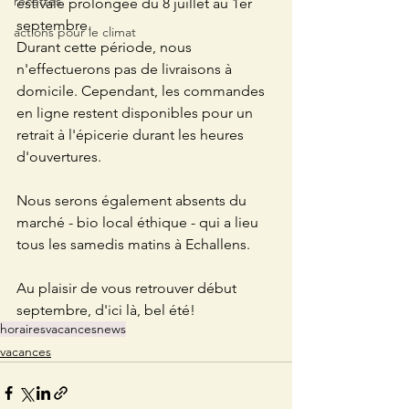
recettes
estivale prolongée du 8 juillet au 1er 
septembre.
actions pour le climat
Durant cette période, nous 
n'effectuerons pas de livraisons à 
domicile. Cependant, les commandes 
en ligne restent disponibles pour un 
retrait à l'épicerie durant les heures 
d'ouvertures.
Nous serons également absents du 
marché - bio local éthique - qui a lieu 
tous les samedis matins à Echallens. 
Au plaisir de vous retrouver début 
septembre, d'ici là, bel été!
horaires
vacances
news
vacances