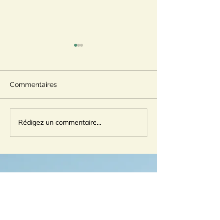
Commentaires
Recette DEC /22
Recette SEPT /
Rédigez un commentaire...